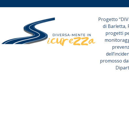
Progetto “DI
di Barletta,
progetti p
monitoraggi
prevenz
dell’incide
promosso dall
Dipart