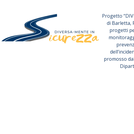
Progetto “DI
di Barletta,
progetti p
monitoraggi
prevenz
dell’incide
promosso dall
Dipart