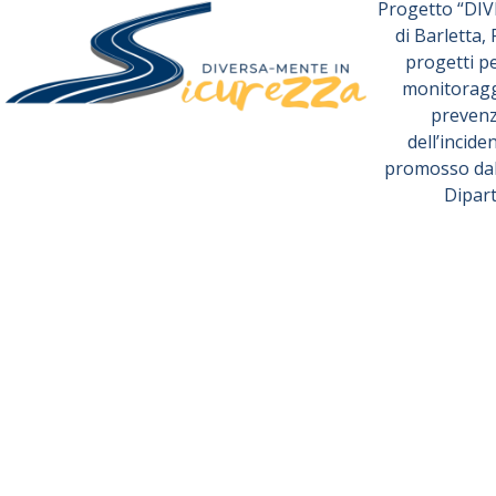
Progetto “DI
di Barletta,
progetti p
monitoraggi
prevenz
dell’incide
promosso dall
Dipart